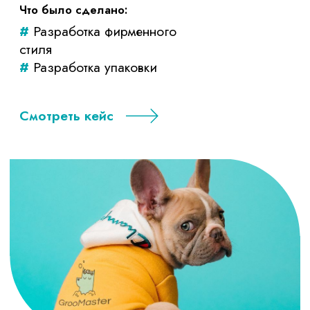
Творческая студия Redos
Что было сделано:
#
Иллюстрация
#
Разработка логотипа и
фирстиля
#
Создание мерча
Смотреть кейс
Фирменный стиль