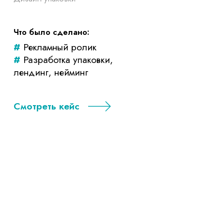
#
Иллюстрация
#
Разработка логотипа и
фирстиля
#
Создание мерча
#
Создание рекламного
ролика
Смотреть кейс
GrooMaster
Редизайн фирменного стиля зоосалона