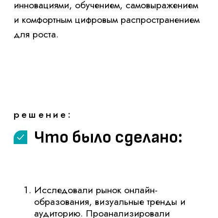
Исследовали рынок онлайн-
образования, визуальные тренды и
аудиторию. Проанализировали
конкурентов, чтобы найти уникальную
нишу для позиционирования
платформы.
Разработали логотип-аббревиатуру
«MW» (Modern World). Это не
статичный знак, а пластичная волна
из текучих линий.
Выбрали насыщенный синий цвет как
символ технологий, доверия и
глубины знаний. Акцентный красно-
розовый добавляет смелости и
драйва.
Паттерн
На основе элементов логотипа создали
динамичный паттерн и набор иллюстраций.
Они изображают молодежь в процессе
обучения и совместной работы, усиливая
сообщество и вовлеченность.
Создали дизайн для физических