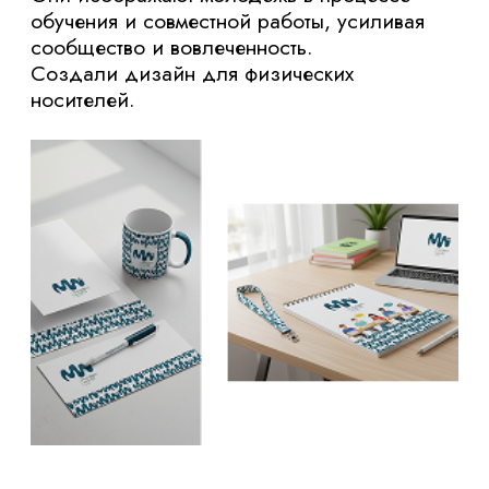
Визуально выделяет
платформу на
фоне конкурентов, мгновенно
ассоциируясь с инновациями и
молодежной активностью.
Гибко работает
в любом формате —
от иконки в приложении до принта на
худи.
Привлекает и удерживает
целевую
аудиторию, повышая узнаваемость и
лояльность.