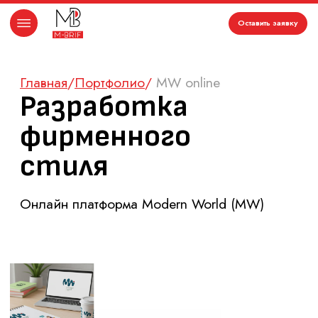
Оставить заявку
Главная
/
Портфолио
/
MW online
Разработка
фирменного
стиля
Онлайн платформа Modern World (MW)