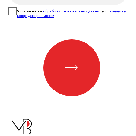
Брендинг
Дизайн
Нейминг
Полиграфический дизайн
Логотип
Презентационные материалы
Фирменный стиль
Корпоративные календари
Бренд персонаж
Дизайн упаковки и этикетки
Брендбук
Дизайн наружной рекламы
Диджитал
Сувенирная
продукция
Инфографика
Организация
мероприятий
Социальные сети
Cогласие на обработку данных
Регистрация
товарного знака
Политика
конфиденциальности