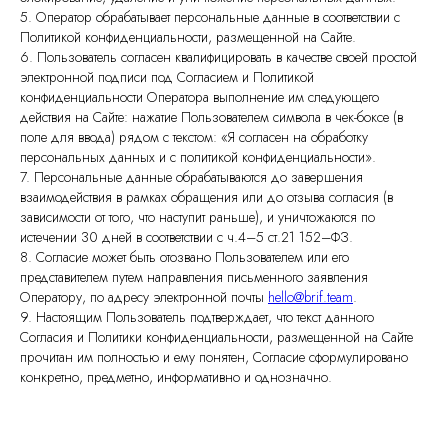
5. Оператор обрабатывает персональные данные в соответствии с
Политикой конфиденциальности, размещенной на Сайте.
6. Пользователь согласен квалифицировать в качестве своей простой
электронной подписи под Согласием и Политикой
конфиденциальности Оператора выполнение им следующего
действия на Сайте: нажатие Пользователем символа в чек-боксе (в
поле для ввода) рядом с текстом: «Я согласен на обработку
персональных данных и с политикой конфиденциальности».
Остались вопросы?
7. Персональные данные обрабатываются до завершения
Напишите нам!
взаимодействия в рамках обращения или до отзыва согласия (в
зависимости от того, что наступит раньше), и уничтожаются по
истечении 30 дней в соответствии с ч.4–5 ст.21 152–ФЗ.
Если удобнее, напишите сюда
8. Согласие может быть отозвано Пользователем или его
представителем путем направления письменного заявления
Оператору, по адресу электронной почты
hello@brif.team
.
9. Настоящим Пользователь подтверждает, что текст данного
Согласия и Политики конфиденциальности, размещенной на Сайте
прочитан им полностью и ему понятен, Согласие сформулировано
конкретно, предметно, информативно и однозначно.
Ваше имя