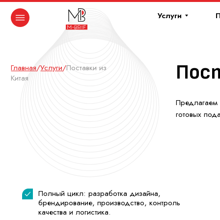
Услуги
Портфо
Постав
Главная
/
Услуги
/
Поставки из
Китая
Предлагаем поставк
готовых подарков.
Полный цикл: разработка дизайна,
брендирование, производство, контроль
качества и логистика.
Благодаря прямым поставкам, снижаем
себестоимость и ускоряем сроки выполнения