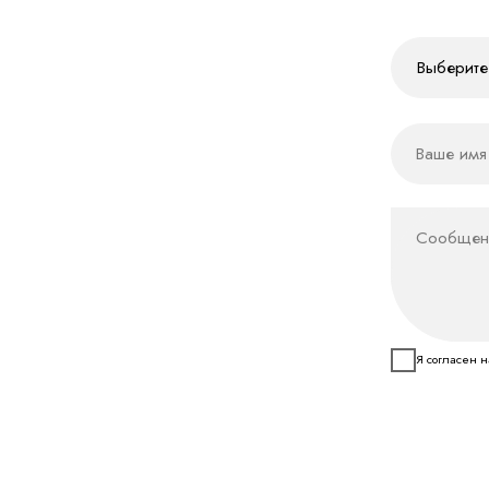
© агентство M-БРИФ, 2023–2026
АГЕНТСТВ
О нас
Услуги
Портфолио
Брендинг
Д
Блог
Нейминг
По
Логотип
П
Фирменный стиль
Ко
Политика конфиденциальности
ИП Филиппов М.Г.
Бренд персонаж
Ди
ОГРНИП 321784700233720
Брендбук
Ди
г.Санкт-Петербург, Набережная
Обводного канала, д. 24
hello@brif.team