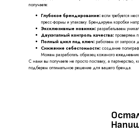
получаете:
Остались
Глубокое брендирование:
если требуется нес
Напишите
пресс-формы и упаковку. Брендируем коробки нап
Эксклюзивные новинки:
разрабатываем уникал
Двухэтапный контроль качества:
проверяем пр
Полный цикл под ключ:
работаем от запроса д
Снижение себестоимости:
создание полиграфи
Можем разработать образец кожаного ежедневни
С нами вы получаете не просто поставку, а партнерство,
подберем оптимальное решение для вашего бренда.
Ваше имя
Сообщение
Я согласен на
обработ