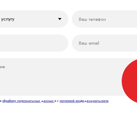
О М-БРИФ
+7 812 200 92 81
изайн
Диджитал
Сувенирная
продукция
Сайты
лиграфический дизайн
резентационные материалы
Инфографика
Организация
рпоративные календари
Социальные сети
мероприятий
СЕО
зайн упаковки и этикетки
зайн наружной рекламы
Регистрация
Cогласие на обработку данных
товарного зн
Политика
конфиденциальности