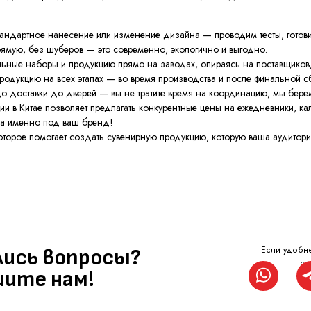
Если удобнее, напишите
 вопросы?
тандартное нанесение или изменение дизайна — проводим тесты, готов
сюда
 нам!
рямую, без шуберов — это современно, экологично и выгодно.
ьные наборы и продукцию прямо на заводах, опираясь на поставщиков
одукцию на всех этапах — во время производства и после финальной с
о доставки до дверей — вы не тратите время на координацию, мы берем
и в Китае позволяет предлагать конкурентные цены на ежедневники, кал
Ваш телефон
ка именно под ваш бренд!
 которое помогает создать сувенирную продукцию, которую ваша аудитор
Ваш email
ку персональных данных
и с
политикой конфиденциальности