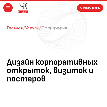
Оставить заявку
Главная
/
Услуги
/
Полиграфия
дизайн открытки
Дизайн корпоративных
открыток, визиток и
постеров