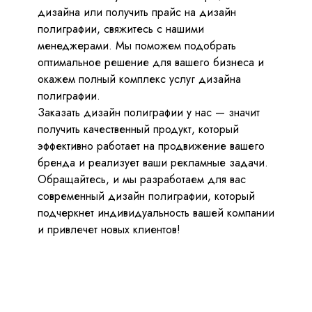
дизайна или получить прайс на дизайн
полиграфии, свяжитесь с нашими
менеджерами. Мы поможем подобрать
Я согласен на
обработку персональных данных
и с
политикой
конфиденциальности
оптимальное решение для вашего бизнеса и
окажем полный комплекс услуг дизайна
полиграфии.
Заказать дизайн полиграфии у нас — значит
получить качественный продукт, который
эффективно работает на продвижение вашего
бренда и реализует ваши рекламные задачи.
Обращайтесь, и мы разработаем для вас
современный дизайн полиграфии, который
подчеркнет индивидуальность вашей компании
и привлечет новых клиентов!
АГЕНТСТВ
+7 812 200 92 81
Обсудить проект