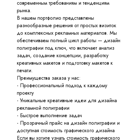
современным требованиям и тенденциям
Если удобнее, напишите сюда
рынка.
В нашем портфолио представлены
разнообразные решения от простых визиток
до комплексных рекламных материалов. Мы
обеспечиваем полный цикл работы — дизайн
полиграфии под ключ, что включает анализ
задач, создание концепции, разработку
креативных макетов и подготовку макетов к
Ваше имя
печати.
Преимущества заказа у нас:
Ваш телефон
- Профессиональный подход к каждому
проекту
- Уникальные креативные идеи для дизайна
Ваш email
рекламной полиграфии
- Быстрое выполнение задач
- Прозрачный прайс на дизайн полиграфии и
Сообщение
доступная стоимость графического дизайна
Если вы хотите узнать стоимость графического