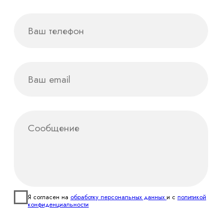
Брендинг
Дизайн
Нейминг
Полиграфический дизайн
Логотип
Презентационные материалы
Фирменный стиль
Корпоративные календари
Бренд персонаж
Дизайн упаковки и этикетки
Брендбук
Дизайн наружной рекламы
Диджитал
Сувенирная
продукция
Инфографика
Организация
мероприятий
Социальные сети
Cогласие на обработку данных
Регистрация
товарного знака
Политика
конфиденциальности