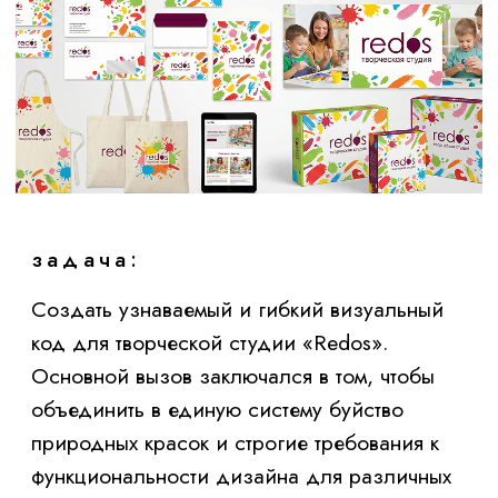
задача:
Создать узнаваемый и гибкий визуальный
код для творческой студии «Redos».
Основной вызов заключался в том, чтобы
объединить в единую систему буйство
природных красок и строгие требования к
функциональности дизайна для различных
носителей — от мебели до полиграфии
решение:
Результат:
Вместо статичного логотипа студия «Redos»
получила живую, дышащую систему.
Фирменный стиль меняется, растет и