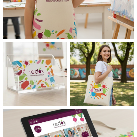
Менеджер проекта – Софья Шадричева
Дизайнер – Анна Золотых
Остались вопросы?
Напишите нам!
Если удобнее, напишите сюда
Ваше имя