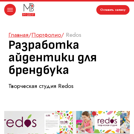
Оставить заявку
Главная
/
Портфолио
/
Redos
Разработка
айдентики
для
брендбука
Творческая студия Redos