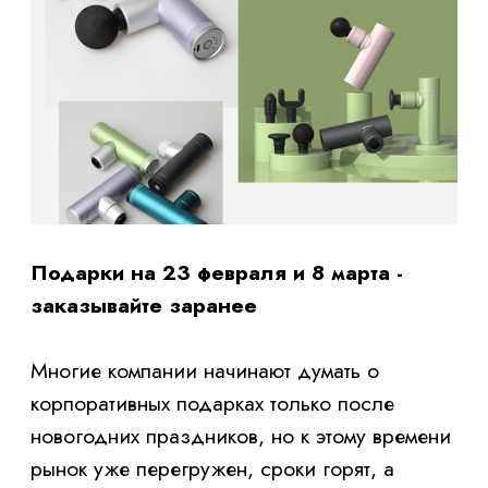
Подарки на 23 февраля и 8 марта -
заказывайте заранее
Многие компании начинают думать о
корпоративных подарках только после
новогодних праздников, но к этому времени
рынок уже перегружен, сроки горят, а
ассортимент ограничен. Поэтому не стоит
ждать января — подумайте о подарках на 8
марта и сувенирах на 23 февраля заранее.
Если планируется сувенирная продукция на
заказ из Китая, время на производство и
доставку может занять несколько недель,
поэтому действовать лучше уже сейчас. У
нас можно заказать сувенирную продукцию
для сотрудников, клиентов и партнёров, а
также подготовить персональные
корпоративные VIP-подарки и дорогие
корпоративные подарки для особых