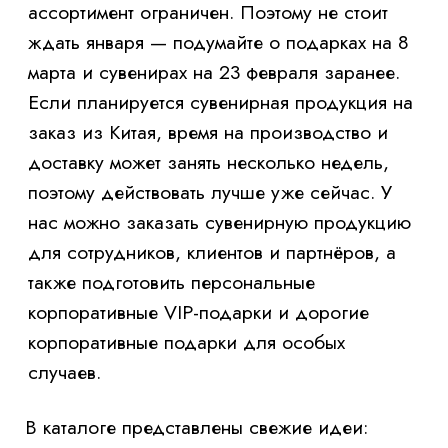
случаев.
В каталоге представлены свежие идеи:
бьюти-новинки, полезные аксессуары,
функциональные офисные предметы и
современные гаджеты, которые отлично
подходят как подарки на 8 марта, так и
сувениры на 23 февраля. Мы собираем
яркие велком паки, тематические наборы и
индивидуальные решения под стиль
бренда.
Полная персонализация
Мы выполняем разработку сувенирной
продукции под ключ — от идеи и дизайна
до нанесения логотипа и подарочной
упаковки. Вы можете заказать подарки для
компании или заказать подарки для
сотрудников, получив готовые, полностью
брендированные комплекты.