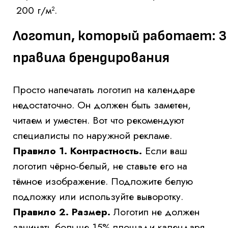
Сделайте цветопробу в типографии.
Согласуйте тираж и способ доставки.
Заказать календари с
логотипом лучше за 3 - 4 месяца до
Нового года (оптимально в августе -
сентябре), чтобы избежать
новогоднего ажиотажа и роста цен.
После получения проверьте 3–5
случайных экземпляров: совпадение
цветов, обрезка, пружина не цепляется
за края.