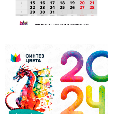
Нейминг
Полиграфический дизайн
Логотип
Презентационные материалы
Фирменный стиль
Корпоративные календари
Бренд персонаж
Дизайн упаковки и этикетки
Брендбук
Дизайн наружной рекламы
Диджитал
Сувенирная
продукция
Инфографика
Организация
мероприятий
Социальные сети
Cогласие на обработку данных
Регистрация
товарного знака
Политика
конфиденциальности