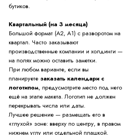
недостаточно. Он должен быть заметен,
читаем и уместен. Вот что рекомендуют
специалисты по наружной рекламе.
Правило 1. Контрастность.
Если ваш
логотип чёрно-белый, не ставьте его на
тёмное изображение. Подложите белую
подложку или используйте выворотку.
Правило 2. Размер.
Логотип не должен
занимать больше 15% площади календаря,
иначе он будет мешать восприятию дат. Но
и слишком мелкий (менее 2 см по высоте)
просто потеряется на стене.
Правило 3. Единый стиль.
Календарь —
это продолжение вашего фирменного
стиля. Используйте те же шрифты, цвета,
что и на сайте, в соцсетях, на визитках.
Тогда бренд будет узнаваем везде.
Когда вы заказать календари с логотипом в
типографии, попросите предварительный
макет «в интерьере» — дизайнер может