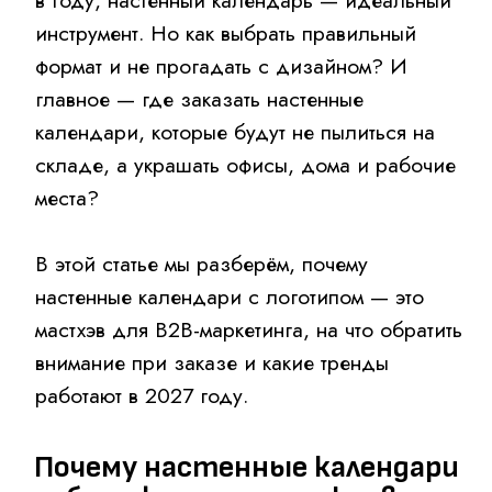
работают в 2027 году.
Почему настенные календари
работают лучше цифровых
баннеров
Средний офисный сотрудник смотрит на
стену с календарём не менее 5–10 раз в
день. Каждый раз взгляд цепляется за
логотип, контакты, слоган. Это не навязчивая
реклама — это полезный предмет, который
дарят. Баннер в интернете живёт секунды, а
качественный настенный календарь — целый
год.
Когда вы решаете заказать настенные
календари для своих партнёров или
клиентов, вы получаете:
Долгосрочный контакт.
12 месяцев
непрерывного напоминания о вашей
компании.