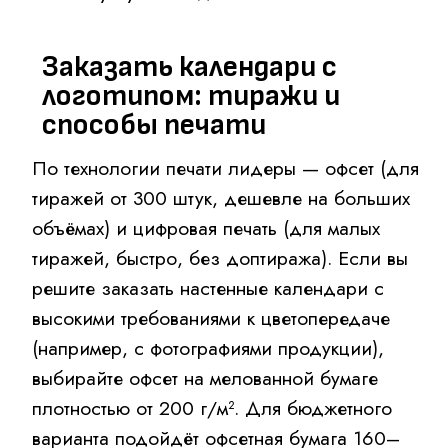
показать, как календарь будет выглядеть на
стене со стандартным крепежом. Это
избавит от сюрпризов.
Заказать настенные
календари с логотипом:
пошаговый план
Итак, вы решили, что календарь нужен.
Действуйте по алгоритму:
Определите бюджет и целевую
аудиторию (кому и зачем вы дарите
календарь).
Выберите формат (А3, А2, перекидной,
плакатный).
Разработайте макет: сетка дат +
фоновое изображение + место под
логотип + поле для заметок.