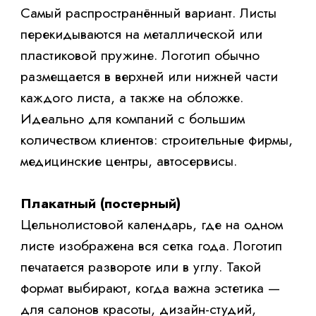
Заказать календари с
логотипом: тиражи и
способы печати
По технологии печати лидеры — офсет (для
тиражей от 300 штук, дешевле на больших
объёмах) и цифровая печать (для малых
тиражей, быстро, без доптиража). Если вы
решите заказать настенные календари с
высокими требованиями к цветопередаче
(например, с фотографиями продукции),
выбирайте офсет на мелованной бумаге
плотностью от 200 г/м². Для бюджетного
варианта подойдёт офсетная бумага 160–
200 г/м².
Логотип, который работает: 3
правила брендирования
Просто напечатать логотип на календаре