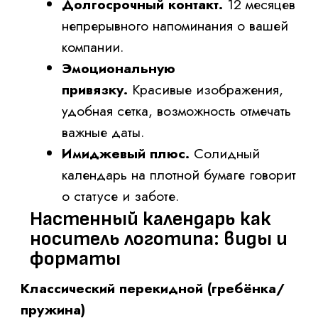
Плакатный (постерный)
Цельнолистовой календарь, где на одном
листе изображена вся сетка года. Логотип
печатается развороте или в углу. Такой
формат выбирают, когда важна эстетика —
для салонов красоты, дизайн-студий,
бутиков.
Квартальный (на 3 месяца)
Большой формат (А2, А1) с разворотом на
квартал. Часто заказывают
производственные компании и холдинги —
на полях можно оставить заметки.
При любом варианте, если вы
планируете
заказать календари с
логотипом
, предусмотрите место под него
ещё на этапе макета. Логотип не должен
перекрывать числа или даты.
Лучшее решение — размещать его в
«глухой» зоне: вверху по центру, в правом
нижнем углу или отдельной плашкой.