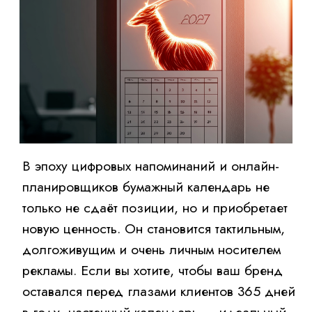
В эпоху цифровых напоминаний и онлайн-
планировщиков бумажный календарь не
только не сдаёт позиции, но и приобретает
новую ценность. Он становится тактильным,
долгоживущим и очень личным носителем
рекламы. Если вы хотите, чтобы ваш бренд
оставался перед глазами клиентов 365 дней
в году, настенный календарь — идеальный
инструмент. Но как выбрать правильный
формат и не прогадать с дизайном? И
главное — где заказать настенные
календари, которые будут не пылиться на
складе, а украшать офисы, дома и рабочие
места?
В этой статье мы разберём, почему
настенные календари с логотипом — это
мастхэв для B2B-маркетинга, на что обратить
внимание при заказе и какие тренды