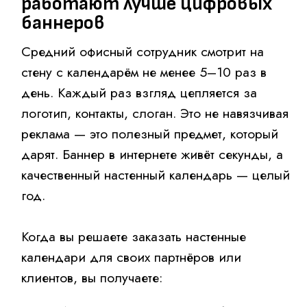
Эмоциональную
привязку.
Красивые изображения,
удобная сетка, возможность отмечать
важные даты.
Имиджевый плюс.
Солидный
календарь на плотной бумаге говорит
о статусе и заботе.
Настенный календарь как
носитель логотипа: виды и
форматы
Классический перекидной (гребёнка/
пружина)
Самый распространённый вариант. Листы
перекидываются на металлической или
пластиковой пружине. Логотип обычно
размещается в верхней или нижней части
каждого листа, а также на обложке.
Идеально для компаний с большим
количеством клиентов: строительные фирмы,
медицинские центры, автосервисы.