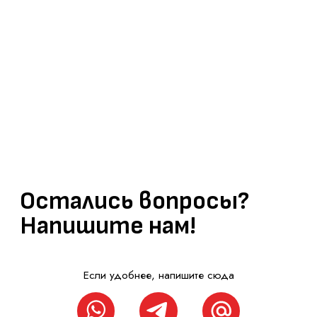
Я согласен на
обработку персональных данных
и с
политикой
конфиденциальности
АГЕНТСТВ
+7 812 200 92 81
Обсудить проект
ИП Филиппов М.Г.
ОГРНИП 321784700233720