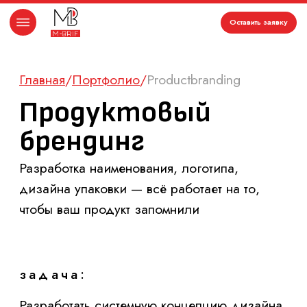
Оставить заявку
Главная
/
Портфолио
/
Productbranding
Продуктовый
брендинг
Разработка наименования, логотипа,
дизайна упаковки — всё работает на то,
чтобы ваш продукт запомнили
задача:
Разработать системную концепцию дизайна
упаковки, способную эволюционировать
вместе с бизнесом, сохранять идентичность
бренда, но гибко трансформироваться под
новые рынки и потребительские
предпочтения.