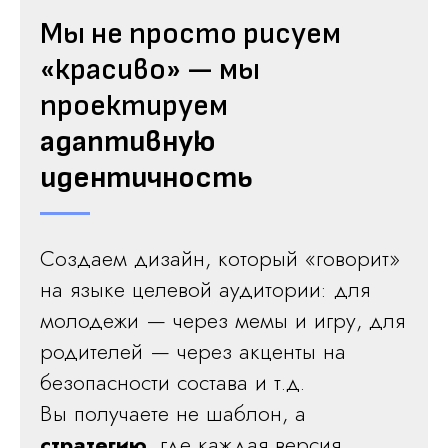
Мы не просто рисуем
«красиво» — мы
проектируем
адаптивную
идентичность
Создаем дизайн, который «говорит»
на языке целевой аудитории: для
молодежи — через мемы и игру, для
Остались вопросы?
родителей — через акценты на
Напишите нам!
безопасности состава и т.д.
Вы получаете не шаблон, а
Если удобнее, напишите сюда
стратегию
, где каждая версия