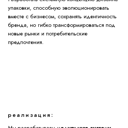
реализация:
Мы разрабатываем
модульную систему
дизайна
, где:
Базовые элементы (логотип, шрифты,
паттерны) остаются неизменными —
это «ДНК бренда», гарантирующее
узнаваемость;
Цвета, иллюстрации, композиции
адаптируются под новые задачи (
вкусы, рынки, аудитории).