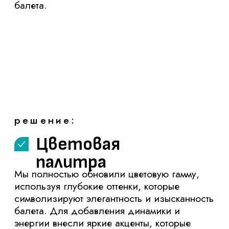
используя глубокие оттенки, которые
символизируют элегантность и изысканность
балета. Для добавления динамики и
энергии внесли яркие акценты, которые
придают сайту живость и оригинальность.
Шрифты
Мы подобрали новый шрифт, который
сочетает в себе элегантность и
сдержанность, отражая тонкую
гармонию между грацией балета и
строгостью техники.
Поработали над версткой текста,