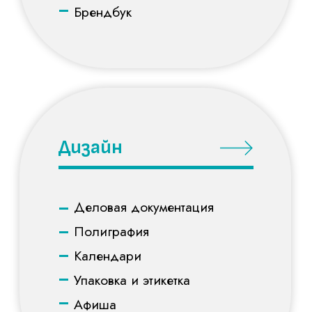
Дизайн
–
Деловая документация
–
Полиграфия
–
Календари
–
Упаковка и этикетка
–
Афиша
–
Обложки
Digital
–
Разработка сайтов
–
Соц.сети