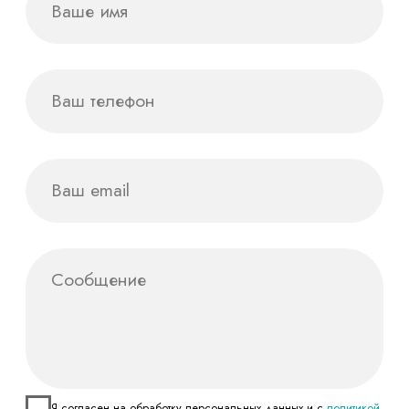
О нас
Политика конфиденциальности
Услуги
© M-Brif, 2023–2024
Портфолио
г.Санкт-Петербург, Набережная
Обводного канала, д. 24
hello@brif.team
Брендинг
Дизайн
Нейминг
Дизайн упаковки
Логотип
Афиши, постеры
Фирменный стиль
Обложки книг, журналов
Бренд персонаж
Полиграфия
Брендбук
Календари
Деловая документация
Digital
Сувенирная
продукция
Разработка сайтов
Оформление соц.сетей
Организация
мероприятий
Инфографика
Аудит сайтов
Регистрация
Веб дизайн
товарного знака