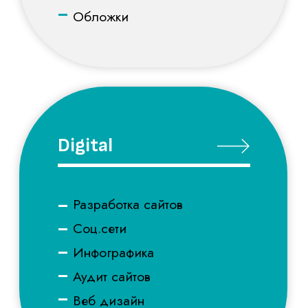
–
Инфографика
–
Аудит сайтов
–
Веб дизайн
–
Контекстная реклама
Сувенирная
продукция
Организация
мероприятий